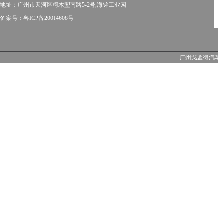
地址：广州市天河区柯木塱南路5-2号,海铭工业园
备案号：粤ICP备20014608号
广州戈蓝得汽