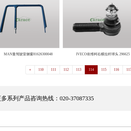
MAN曼驾驶室侧窗81626300048
IVECO依维柯右横拉杆球头 296625
«
110
111
112
113
114
115
116
11
多系列产品咨询热线：020-37087335