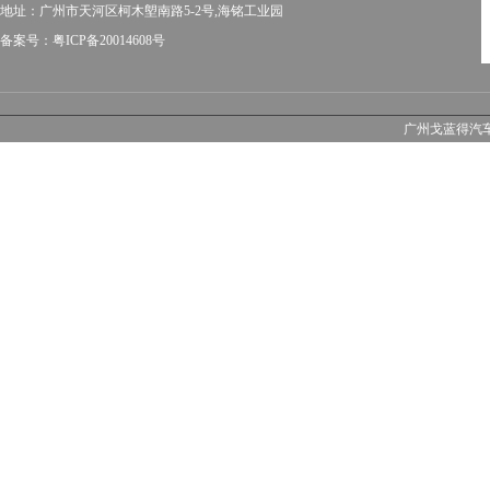
地址：广州市天河区柯木塱南路5-2号,海铭工业园
备案号：粤ICP备20014608号
广州戈蓝得汽