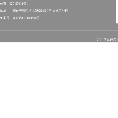
传真：020-87011471
地址：广州市天河区柯木塱南路5-2号,海铭工业园
备案号：粤ICP备20014608号
广州戈蓝得汽