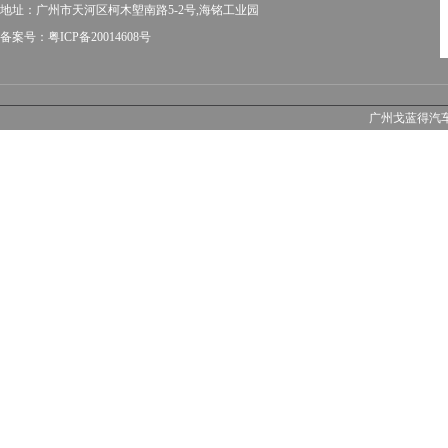
地址：广州市天河区柯木塱南路5-2号,海铭工业园
备案号：粤ICP备20014608号
广州戈蓝得汽