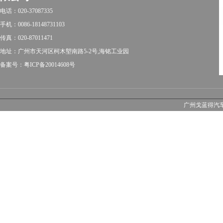
电话：020-37087335
手机：0086-18148731103
传真：020-87011471
地址：广州市天河区柯木塱南路5-2号,海铭工业园
备案号：粤ICP备20014608号
广州戈蓝得汽