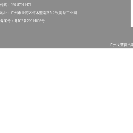
传真：020-87011471
地址：广州市天河区柯木塱南路5-2号,海铭工业园
备案号：粤ICP备20014608号
广州戈蓝得汽