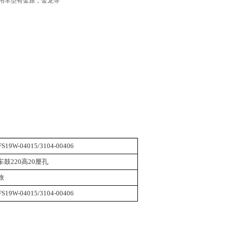
用车型有金旅，金龙等
FS19W-04015/3104-00406
车鼓220高20厘孔
旅
FS19W-04015/3104-00406