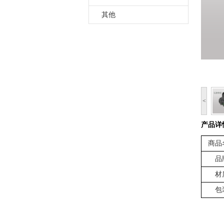
其他
<
产品详
商品
品
材
包