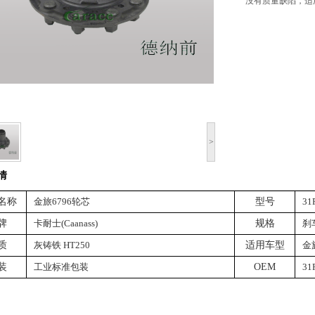
没有质量缺陷，适
>
情
名称
金旅6796轮芯
型号
31
牌
卡耐士(Caanass)
规格
刹
质
灰铸铁 HT250
适用车型
金
装
工业标准包装
OEM
31