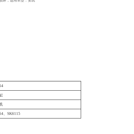
损坏，适用车型：安凯
54
4缸
凯
54、SK6115