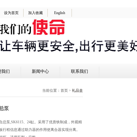
设为首页
加入收藏
English
进我们
新闻中心
联系我们
当前位置：
首页
>
礼品盒
合总泵
离合总泵,SK6115、24缸。采用了优质铁制成，外观精
板行程信息通过助力器的作用使离合器实现分离。