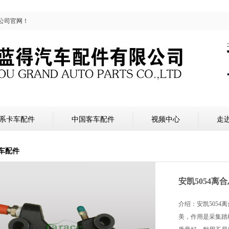
公司官网！
系卡车配件
中国客车配件
视频中心
走
车配件
安凯5054离
介绍：安凯5054
美，作用是采集踏