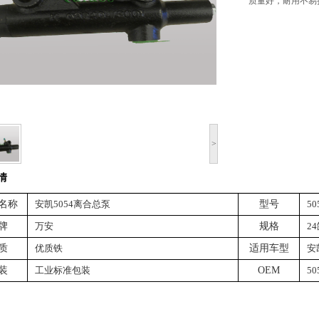
质量好，耐用不易
>
情
名称
安凯5054离合总泵
型号
50
牌
万安
规格
2
质
优质铁
适用车型
安
装
工业标准包装
OEM
50