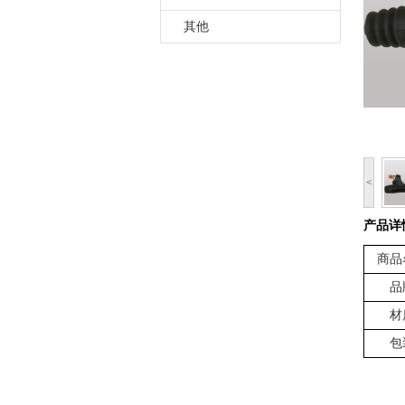
其他
<
产品详
商品
品
材
包