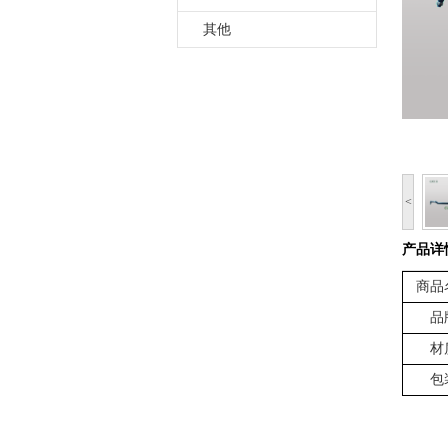
其他
<
产品详
商品
品
材
包