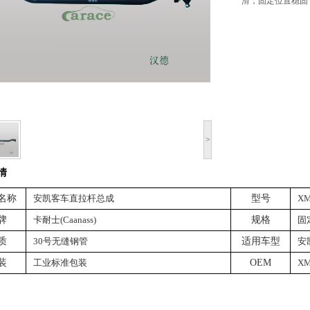
滑，固定位置稳固
>
情
名称
安凯客车直拉杆总成
型号
XM
牌
卡耐士(Caanass)
规格
固
质
30号无缝钢管
适用车型
安
装
工业标准包装
OEM
XM