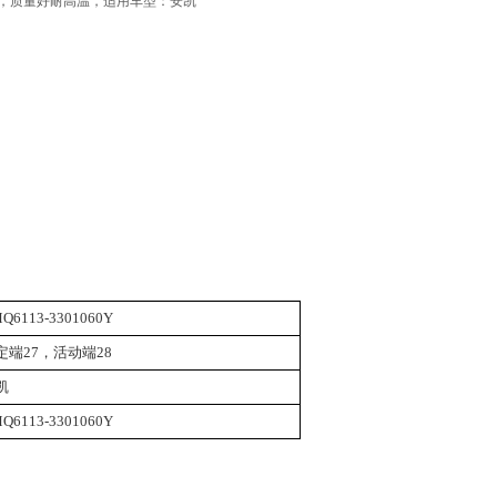
，质量好耐高温，适用车型：安凯
Q6113-3301060Y
定端27，活动端28
凯
Q6113-3301060Y