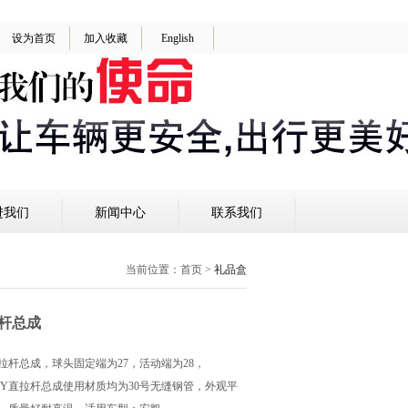
设为首页
加入收藏
English
进我们
新闻中心
联系我们
当前位置：
首页
>
礼品盒
杆总成
拉杆总成，球头固定端为27，活动端为28，
01060Y直拉杆总成使用材质均为30号无缝钢管，外观平