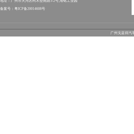
地址：广州市天河区柯木塱南路5-2号,海铭工业园
备案号：粤ICP备20014608号
广州戈蓝得汽