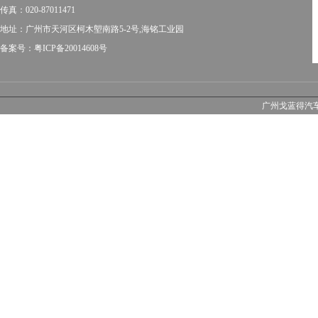
传真：020-87011471
地址：广州市天河区柯木塱南路5-2号,海铭工业园
备案号：粤ICP备20014608号
广州戈蓝得汽