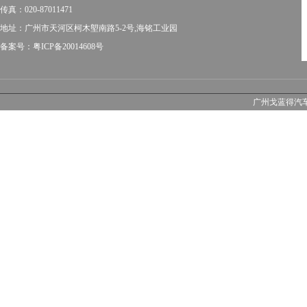
传真：020-87011471
地址：广州市天河区柯木塱南路5-2号,海铭工业园
备案号：粤ICP备20014608号
广州戈蓝得汽